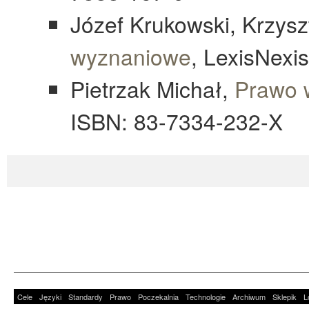
Józef Krukowski, Krzys
wyznaniowe
, LexisNexi
Pietrzak Michał,
Prawo 
ISBN: 83-7334-232-X
Cele
Języki
Standardy
Prawo
Poczekalnia
Technologie
Archiwum
Sklepik
L