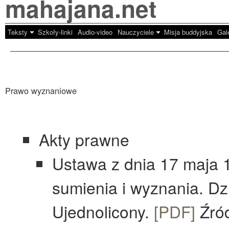
mahajana.net
Teksty
Szkoły-linki
Audio-video
Nauczyciele
Misja buddyjska
Gal
Prawo wyznaniowe
Akty prawne
Ustawa z dnia 17 maja 1
sumienia i wyznania. Dz
Ujednolicony.
[PDF]
Źród